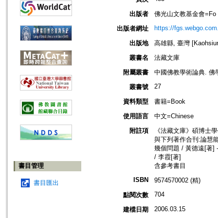
出版者
佛光山文教基金會=Fo Guang 
https://fgs.webgo.com
出版者網址
出版地
高雄縣, 臺灣 [Kaohsiung
叢書名
法藏文庫
附屬叢書
中國佛教學術論典. 佛
27
叢書號
資料類型
書籍=Book
使用語言
中文=Chinese
附註項
《法藏文庫》碩博士學
與下列著作合刊:論慧能禪
幾個問題 / 黃德遠[著
/ 李霞[著]
書目管理
含參考書目
ISBN
9574570002 (精)
書目匯出
704
點閱次數
2006.03.15
建檔日期