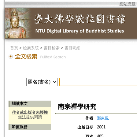
網站導覽
．
首頁
>
檢索系統
>
書目檢索
>
書目明細
閱讀本文
南宗禪學研究
作者或出版者未授權
無法提供閱讀
作者
邢東風
加值服務
2001
出版日期
485
頁次