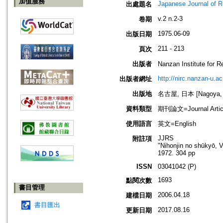
加值服務
Japanese Journal of R
出處題名
v.2 n.2-3
卷期
1975.06-09
出版日期
211 - 213
頁次
出版者
Nanzan Institute f
http://nirc.nanzan-u.ac
出版者網址
出版地
名古屋, 日本 [Nagoya, 
資料類型
期刊論文=Journal Artic
使用語言
英文=English
JJRS
附註項
"Nihonjin no shūkyō, 
1972. 304 pp
ISSN
03041042 (P)
1693
點閱次數
書目管理
2006.04.18
建檔日期
書目匯出
2017.08.16
更新日期