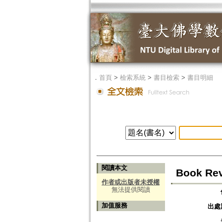
．
首頁
>
檢索系統
>
書目檢索
>
書目明細
閱讀本文
Book Rev
作者或出版者未授權
無法提供閱讀
加值服務
出處