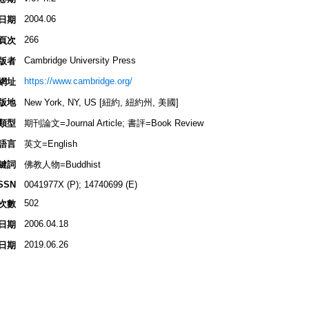
2004.06
日期
266
頁次
Cambridge University Press
版者
https://www.cambridge.org/
網址
版地
New York, NY, US [紐約, 紐約州, 美國]
類型
期刊論文=Journal Article; 書評=Book Review
語言
英文=English
鍵詞
佛教人物=Buddhist
SSN
0041977X (P); 14740699 (E)
502
次數
2006.04.18
日期
2019.06.26
日期