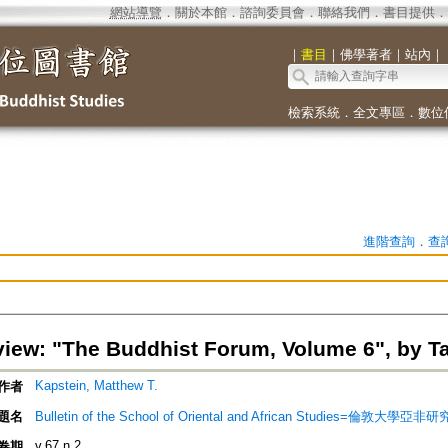
網站導覽
．
關於本館
．
諮詢委員會
．
聯絡我們
．
書目提供
．
｜
書目
｜
佛學著者
｜
站內
｜
檢索系統
．
全文專區
．
數位
進階查詢
．
查
iew: "The Buddhist Forum, Volume 6", by T
Kapstein, Matthew T.
作者
題名
Bulletin of the School of Oriental and African Studies=倫敦大學亞
v.67 n.2
卷期