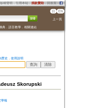
版權聲明
．
引用本站
．
捐款贊助
．
回首頁
．
日
EN
上一頁
佛典
．
語言教學
．
相關連結
詢歷史
．
使用說明
adeusz Skorupski
非研究學報