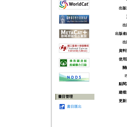
出版
出
出版者
出
資料
使用
關
I
點閱
建檔
書目管理
更新
書目匯出