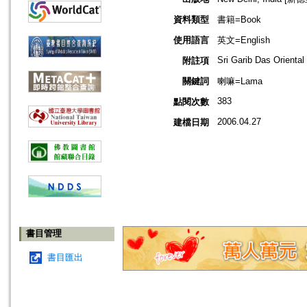
資料類型
書籍=Book
使用語言
英文=English
Sri Garib Das Oriental
附註項
關鍵詞
喇嘛=Lama
383
點閱次數
2006.04.27
建檔日期
書目管理
書目匯出