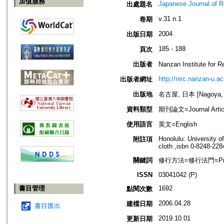
加值服務
Japanese Journal of R
出處題名
v.31 n.1
卷期
2004
出版日期
185 - 188
頁次
出版者
Nanzan Institute f
http://nirc.nanzan-u.ac
出版者網址
出版地
名古屋, 日本 [Nagoya, 
資料類型
期刊論文=Journal Artic
使用語言
英文=English
Honolulu: University o
附註項
cloth ,isbn 0-8248-228
關鍵詞
修行方法=修行法門=Prac
ISSN
03041042 (P)
書目管理
1692
點閱次數
2006.04.28
建檔日期
書目匯出
2019.10.01
更新日期