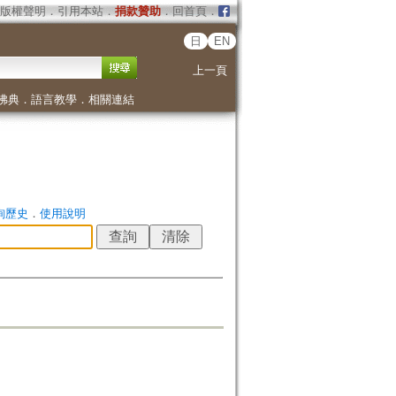
版權聲明
．
引用本站
．
捐款贊助
．
回首頁
．
日
EN
上一頁
佛典
．
語言教學
．
相關連結
詢歷史
．
使用說明