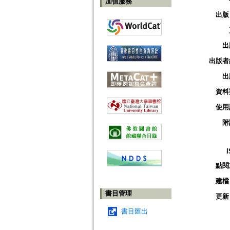
加值服務
出版
出
出版者
出
資料
使用
附
點閱
建檔
書目管理
更新
書目匯出