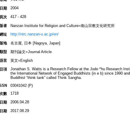
2004
日期
417 - 428
頁次
版者
Nanzan Institute for Religion and Culture=南山宗教文化研究所
http://nirc.nanzan-u.ac.jp/en/
網址
版地
名古屋, 日本 [Nagoya, Japan]
類型
期刊論文=Journal Article
語言
英文=English
Jonathan S. Watts is a Research Fellow at the Jodo ^hu Research Insti
註項
the International Network of Engaged Buddhists (in e b) since 1990 and
Buddhist “think tank” called Think Sangha.
ISSN
03041042 (P)
1718
次數
2006.04.28
日期
2017.08.29
日期