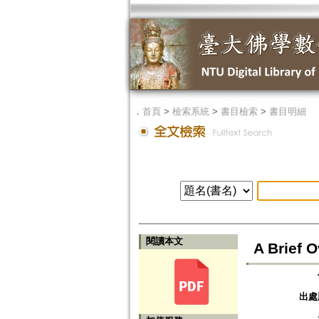
．
首頁
>
檢索系統
>
書目檢索
>
書目明細
閱讀本文
A Brief 
出處