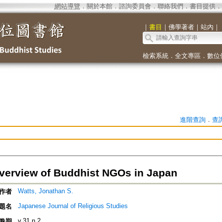
網站導覽
．
關於本館
．
諮詢委員會
．
聯絡我們
．
書目提供
．
｜
書目
｜
佛學著者
｜
站內
｜
檢索系統
．
全文專區
．
數位
進階查詢
．
查
Overview of Buddhist NGOs in Japan
Watts, Jonathan S.
作者
Japanese Journal of Religious Studies
題名
v.31 n.2
卷期