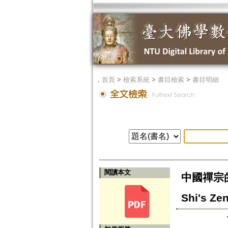
．
首頁
>
檢索系統
>
書目檢索
>
書目明細
閱讀本文
中國禪宗的地
Shi's Zen