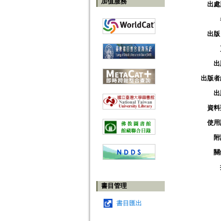
加值服務
出處
出版
出
出版者
出
資料
使用
附
關
書目管理
書目匯出