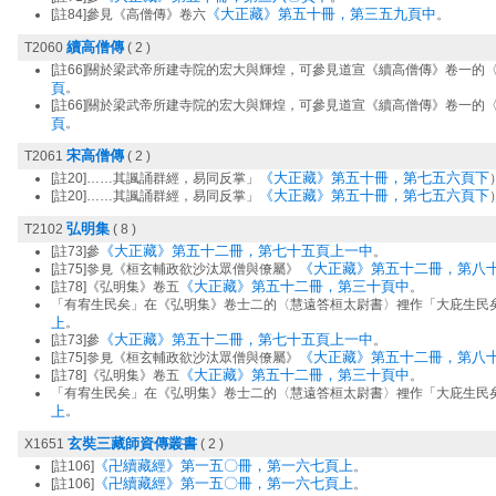
《大正藏》第五十冊，第三五九頁中
[註84]參見《高僧傳》卷六
。
續高僧傳
T2060
( 2 )
[註66]關於梁武帝所建寺院的宏大與輝煌，可參見道宣《續高僧傳》卷一的
頁
。
[註66]關於梁武帝所建寺院的宏大與輝煌，可參見道宣《續高僧傳》卷一的
頁
。
宋高僧傳
T2061
( 2 )
《大正藏》第五十冊，第七五六頁下
[註20]……其諷誦群經，易同反掌」
《大正藏》第五十冊，第七五六頁下
[註20]……其諷誦群經，易同反掌」
弘明集
T2102
( 8 )
《大正藏》第五十二冊，第七十五頁上一中
[註73]參
。
《大正藏》第五十二冊，第八
[註75]參見《桓玄輔政欲沙汰眾僧與僚屬》
《大正藏》第五十二冊，第三十頁中
[註78]《弘明集》卷五
。
「有宥生民矣」在《弘明集》卷士二的〈慧遠答桓太尉書〉裡作「大庇生民
上
。
《大正藏》第五十二冊，第七十五頁上一中
[註73]參
。
《大正藏》第五十二冊，第八
[註75]參見《桓玄輔政欲沙汰眾僧與僚屬》
《大正藏》第五十二冊，第三十頁中
[註78]《弘明集》卷五
。
「有宥生民矣」在《弘明集》卷士二的〈慧遠答桓太尉書〉裡作「大庇生民
上
。
玄奘三藏師資傳叢書
X1651
( 2 )
《卍續藏經》第一五〇冊，第一六七頁上
[註106]
。
《卍續藏經》第一五〇冊，第一六七頁上
[註106]
。