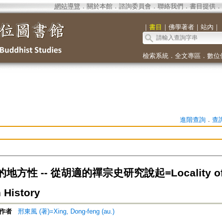
網站導覽
．
關於本館
．
諮詢委員會
．
聯絡我們
．
書目提供
．
｜
書目
｜
佛學著者
｜
站內
｜
檢索系統
．
全文專區
．
數位
進階查詢
．
查
方性 -- 從胡適的禪宗史研究說起=Locality of Zen
 History
作者
邢東風 (著)=Xing, Dong-feng (au.)