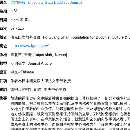
題名
普門學報=Universal Gate Buddhist Journal
n.31
卷期
2006.01.01
日期
57 - 116
頁次
版者
佛光山文教基金會=Fo Guang Shan Foundation for Buddhist Culture & E
https://www.fgs.org.tw/
網址
版地
臺北市, 臺灣 [Taipei shih, Taiwan]
類型
期刊論文=Journal Article
語言
中文=Chinese
註項
作者為日本國愛媛大學法文學部教授
鍵詞
南宗; 地方性; 胡適; 中央中心主義
摘要
胡適的禪宗史研究中關於神會創始的提出，其根據除了一部分考據學的
觀的影響。把這種觀念放在南宗禪以及中國佛教的實際背景下加以檢討
及地方性佛教的生命價值。記錄惠能與神會生平及思想的各種文獻中，
地方佛教意識，以及南宗對皇權保持疏離的立場、對依附皇權的中心佛
價值之上的資料。在禪宗以外的場合，就慧遠和玄奘的典型事例來看，
成為事實上的佛教中心，而依附皇權的中心佛教力則不僅喪失宗教上的
中國佛教的主體乃由分散在各個地方的地方性佛教所構成，地方性是禪