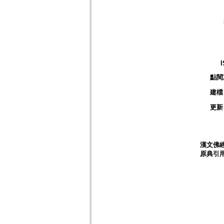
點閱
建檔
更新
漢文佛
原典引