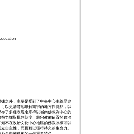
ducation
證據之外，主要是受到了中央中心主義歷史
，可以更清楚地瞭解南宗的地方性特點，以
保存了多種表現南宗禪以嶺南佛教為中心的
教勢力採取批判態度、將宗教價值置於政治
可知不在政治文化中心地區的佛教照樣可以
獨立自主性，而且難以獲得持久的生命力。
宗乃至中國佛教的一個重要特色。