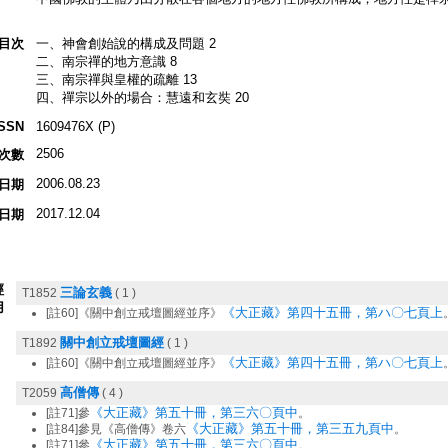
目次
一、神會創始說的構成及問題 2
二、南宗禪的地方意識 8
三、南宗禪與皇權的疏離 13
四、禪宗以外的場合：慧遠和玄奘 20
ISSN
1609476X (P)
2506
次數
2006.08.23
日期
2017.12.04
日期
經
三論玄義
T1852
( 1 )
用
《大正藏》第四十五冊，第ハ〇七頁上
[註60]《關中創立戒壇圖經並序》
關中創立戒壇圖經
T1892
( 1 )
《大正藏》第四十五冊，第ハ〇七頁上
[註60]《關中創立戒壇圖經並序》
高僧傳
T2059
( 4 )
《大正藏》第五十冊，第三六〇頁中
[註71]參
。
《大正藏》第五十冊，第三五九頁中
[註84]參見《高僧傳》卷六
。
《大正藏》第五十冊，第三六〇頁中
[註71]參
。