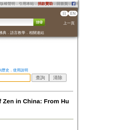
版權聲明
．
引用本站
．
捐款贊助
．
回首頁
．
日
EN
上一頁
佛典
．
語言教學
．
相關連結
詢歷史
．
使用說明
 in China: From Hu