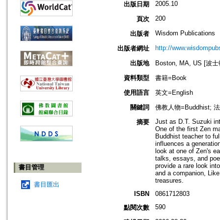
2005.10
出版日期
200
頁次
Wisdom Publications
出版者
http://www.wisdompubs
出版者網址
出版地
Boston, MA, US [
資料類型
書籍=Book
使用語言
英文=English
關鍵詞
佛教人物=Buddhist; 
Just as D.T. Suzuki in
摘要
One of the first Zen m
Buddhist teacher to fu
influences a generatio
look at one of Zen's e
talks, essays, and poe
provide a rare look int
書目管理
and a companion, Like 
treasures.
書目匯出
ISBN
0861712803
590
點閱次數