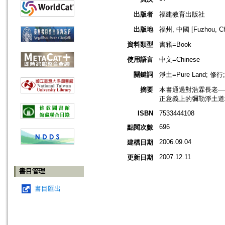
出版者
福建教育出版社
出版地
福州, 中國 [Fuzhou, Ch
資料類型
書籍=Book
使用語言
中文=Chinese
關鍵詞
淨土=Pure Land; 修行;
摘要
本書通過對浩霖長老—
正意義上的彌勒淨土道
ISBN
7533444108
696
點閱次數
2006.09.04
建檔日期
2007.12.11
更新日期
書目管理
書目匯出