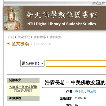
網站導覽
．
首頁
>
檢索系統
>
書目檢索
>
書目明細
閱讀本文
浩霖長老 -- 中美佛教交流
作者或出版者未授權
無法提供閱讀
作者
釋本性
;
釋通智
加值服務
2006.06
出版日期
97
頁次