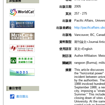
加值服務
2005
出版日期
257 - 275
頁次
Pacific Affairs, Univer
出版者
http://pacificaffairs.ub
出版者網址
出版地
Vancouver, BC, C
資料類型
期刊論文=Journal Artic
使用語言
英文=English
Author Affiliation: Me
附註項
rangoon (Burma); milit
關鍵詞
This article discusses
摘要
the "horizontal power" 
incident between unive
by the authorities. Th
1988 involved hundred
September 1988, a new 
書目管理
city, imposing a "stra
Summer." This included
書目匯出
closing down of sites
University. At the sa
capital such as foreign