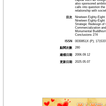
also sponsored ambiti
calls into question the
relationship with soci
Nineteen Eighty-Eight:
目次
Nineteen Eighty-Eight
Strategic Redesign of 
Commercialization and
Monumental Buddhism
Conclusions 274
ISSN
0030851X (P); 171533
280
點閱次數
2006.09.12
建檔日期
2025.05.07
更新日期