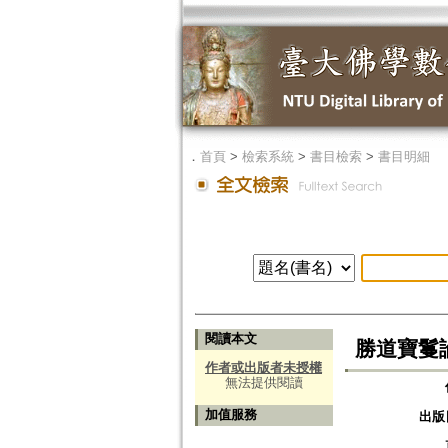
．
首頁
>
檢索系統
>
書目檢索
>
書目明細
閱讀本文
勝道寶鬘
作者或出版者未授權
無法提供閱讀
加值服務
出版