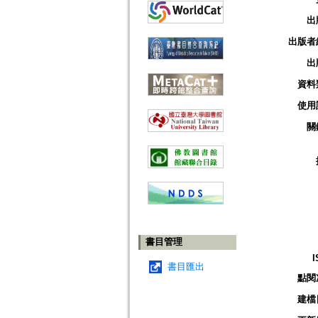
出
出版者
出
資料
使用
關
書目管理
I
書目匯出
點閱
建檔