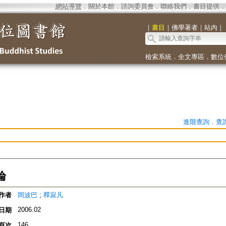
網站導覽
．
關於本館
．
諮詢委員會
．
聯絡我們
．
書目提供
．
｜
書目
｜
佛學著者
｜
站內
｜
檢索系統
．
全文專區
．
數位
進階查詢
．
查
論
作者
岡波巴
;
釋寂凡
2006.02
日期
146
頁次