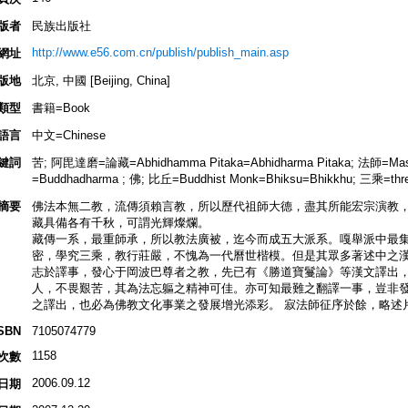
版者
民族出版社
http://www.e56.com.cn/publish/publish_main.asp
網址
版地
北京, 中國 [Beijing, China]
類型
書籍=Book
語言
中文=Chinese
鍵詞
苦; 阿毘達磨=論藏=Abhidhamma Pitaka=Abhidharma Pitaka; 法師=M
=Buddhadharma ; 佛; 比丘=Buddhist Monk=Bhiksu=Bhikkhu; 三乘=three
摘要
佛法本無二教，流傳須賴言教，所以歷代祖師大德，盡其所能宏宗演教
藏具備各有千秋，可謂光輝燦爛。
藏傳一系，最重師承，所以教法廣被，迄今而成五大派系。嘎舉派中最
密，學究三乘，教行莊嚴，不愧為一代曆世楷模。但是其眾多著述中之
志於譯事，發心于岡波巴尊者之教，先已有《勝道寶鬘論》等漢文譯出
人，不畏艱苦，其為法忘軀之精神可佳。亦可知最難之翻譯一事，豈非發
之譯出，也必為佛教文化事業之發展增光添彩。 寂法師征序於餘，略述
SBN
7105074779
1158
次數
2006.09.12
日期