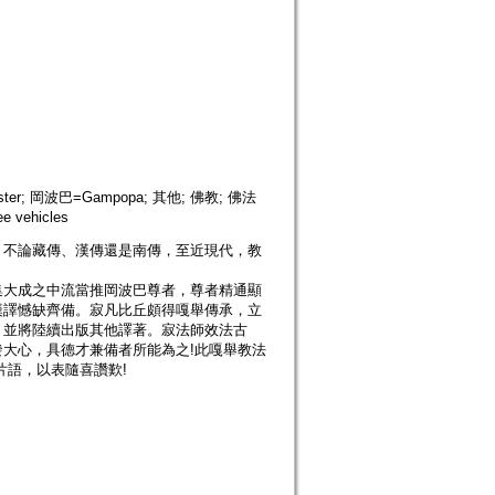
aster; 岡波巴=Gampopa; 其他; 佛教; 佛法
 vehicles
，不論藏傳、漢傳還是南傳，至近現代，教
集大成之中流當推岡波巴尊者，尊者精通顯
漢譯憾缺齊備。寂凡比丘頗得嘎舉傳承，立
，並將陸續出版其他譯著。寂法師效法古
大心，具德才兼備者所能為之!此嘎舉教法
片語，以表隨喜讚歎!