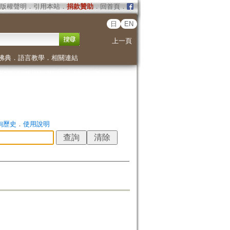
版權聲明
．
引用本站
．
捐款贊助
．
回首頁
．
日
EN
上一頁
佛典
．
語言教學
．
相關連結
詢歷史
．
使用說明