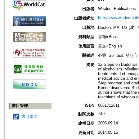
Wisdom Publications
出版者
http://www.wisdompubs
出版者網址
出版地
Boston, MA, US [
資料類型
書籍=Book
使用語言
英文=English
關鍵詞
心靈=Spiritual; 慈悲心=C
12 Steps on Buddha's P
摘要
of alcoholism. Misdiag
treatments. Left incap
medical advice and en
Step program and gradu
Keene discovered Buddh
author shows that the
teachings of wisdom 
ISBN
0861712811
書目管理
740
點閱次數
書目匯出
2006.09.14
建檔日期
2014.05.15
更新日期