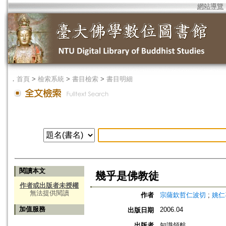
網站導覽
．
首頁
>
檢索系統
>
書目檢索
>
書目明細
閱讀本文
幾乎是佛教徒
作者或出版者未授權
無法提供閱讀
作者
宗薩欽哲仁波切
;
姚仁
加值服務
2006.04
出版日期
出版者
知識領航