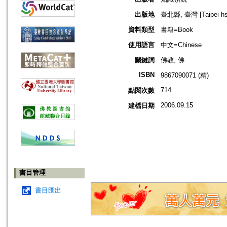
出版地
臺北縣, 臺灣 [Taipei hsi
資料類型
書籍=Book
使用語言
中文=Chinese
關鍵詞
佛教; 佛
ISBN
9867090071 (精)
714
點閱次數
2006.09.15
建檔日期
書目管理
書目匯出