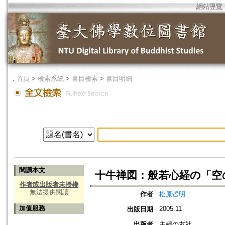
網站導覽
．
首頁
>
檢索系統
>
書目檢索
>
書目明細
閱讀本文
十牛禅図：般若心経の「空
作者或出版者未授權
無法提供閱讀
作者
松原哲明
加值服務
2005.11
出版日期
出版者
主婦の友社