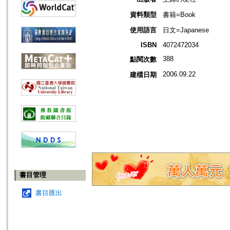
資料類型
書籍=Book
使用語言
日文=Japanese
ISBN
4072472034
388
點閱次數
2006.09.22
建檔日期
書目管理
書目匯出