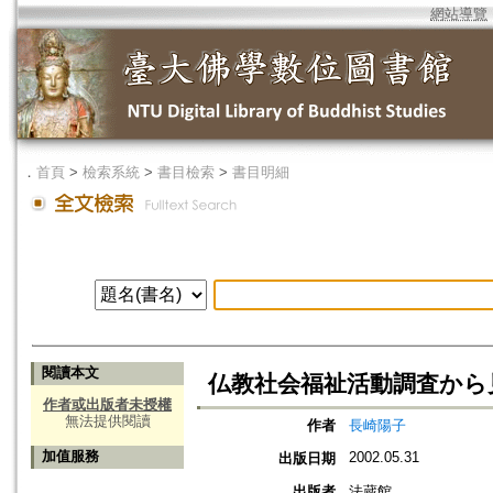
網站導覽
．
首頁
>
檢索系統
>
書目檢索
>
書目明細
閱讀本文
仏教社会福祉活動調査から
作者或出版者未授權
無法提供閱讀
作者
長崎陽子
加值服務
2002.05.31
出版日期
出版者
法蔵館