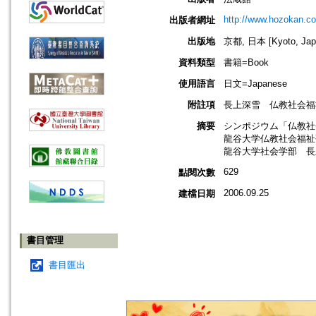
http://www.hozokan.co.
出版者網址
出版地
京都, 日本 [Kyoto, Jap
資料類型
書籍=Book
使用語言
日文=Japanese
附註項
長上深雪 仏教社会福祉
摘要
シンポジウム「仏教社
龍谷大学仏教社会福祉
龍谷大学社会学部 長
629
點閱次數
2006.09.25
建檔日期
書目管理
書目匯出