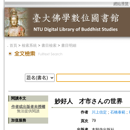
網站導覽
．
首頁
>
檢索系統
>
書目檢索
>
書目明細
閱讀本文
妙好人 才市さんの世界
作者或出版者未授權
無法提供閱讀
作者
川上信定
;
石橋泰範
;
加值服務
79
頁次
出版者
本願寺出版社