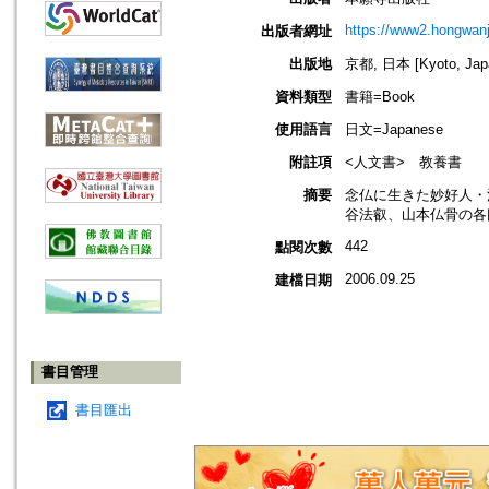
https://www2.hongwanji
出版者網址
出版地
京都, 日本 [Kyoto, Jap
資料類型
書籍=Book
使用語言
日文=Japanese
附註項
<人文書> 教養書
摘要
念仏に生きた妙好人・
谷法叡、山本仏骨の各
442
點閱次數
2006.09.25
建檔日期
書目管理
書目匯出