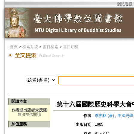
網站導覽
．
首頁
>
檢索系統
>
書目檢索
>
書目明細
閱讀本文
第十六屆國際歷史科學大會中
作者或出版者未授權
無法提供閱讀
作者
季羨林 (著)
;
中國史學會
加值服務
1985
出版日期
91 - 207
頁次