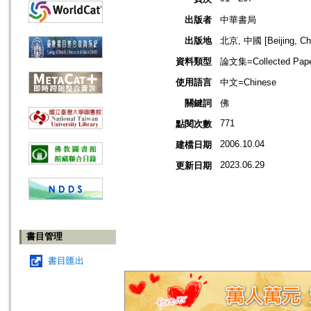
出版者
中華書局
出版地
北京, 中國 [Beijing, Ch
資料類型
論文集=Collected Pap
使用語言
中文=Chinese
關鍵詞
佛
771
點閱次數
2006.10.04
建檔日期
2023.06.29
更新日期
書目管理
書目匯出