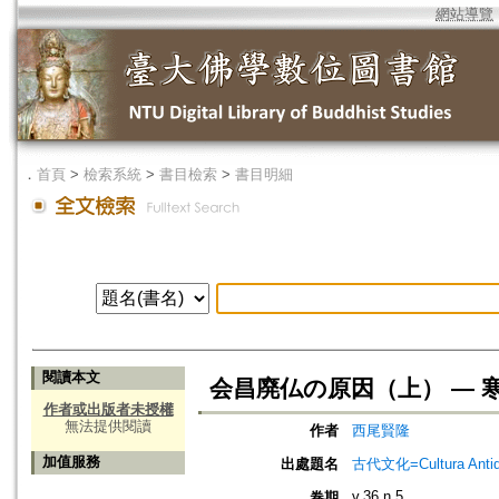
網站導覽
．
首頁
>
檢索系統
>
書目檢索
>
書目明細
閱讀本文
会昌廃仏の原因（上） ― 
作者或出版者未授權
無法提供閱讀
作者
西尾賢隆
加值服務
出處題名
古代文化=Cultura An
v.36 n.5
卷期