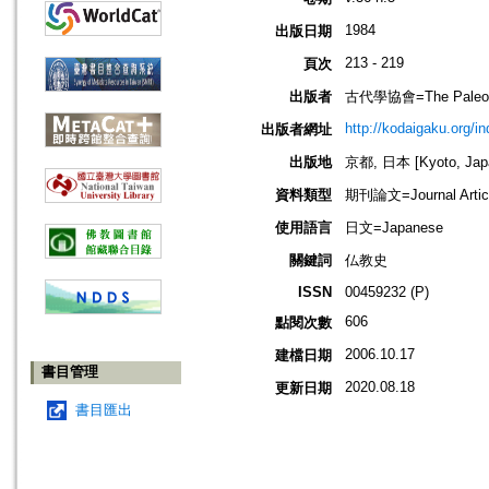
1984
出版日期
213 - 219
頁次
出版者
古代學協會=The Paleologi
http://kodaigaku.org/i
出版者網址
出版地
京都, 日本 [Kyoto, Jap
資料類型
期刊論文=Journal Artic
使用語言
日文=Japanese
關鍵詞
仏教史
ISSN
00459232 (P)
606
點閱次數
2006.10.17
建檔日期
書目管理
2020.08.18
更新日期
書目匯出