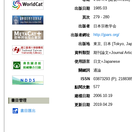
1985.03
出版日期
279 - 280
頁次
出版者
日本宗教学会
http://jpars.org/
出版者網址
出版地
東京, 日本 [Tokyo, Jap
資料類型
期刊論文=Journal Artic
使用語言
日文=Japanese
關鍵詞
通論
ISSN
03873293 (P); 2188385
577
點閱次數
2006.10.19
建檔日期
書目管理
2019.04.29
更新日期
書目匯出