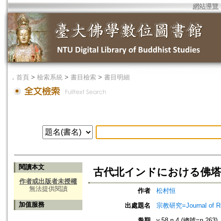
網站導覽
．
首頁
>
檢索系統
>
書目檢索
>
書目明細
閱讀本文
古代北インドにおける佛塔
作者或出版者未授權
無法提供閱讀
作者
松村恒
加值服務
出處題名
宗教研究=Journal of
卷期
v.58 n.4 (總號=n.263)