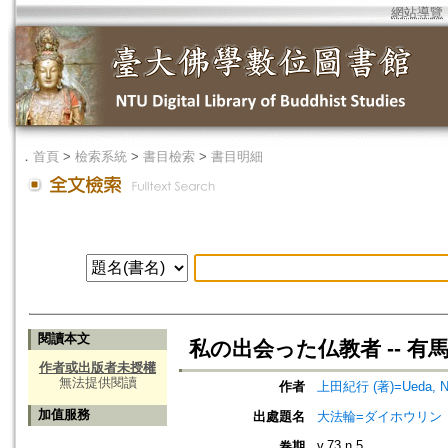
網站導覽
．
首頁
>
檢索系統
>
書目檢索
>
書目明細
閱讀本文
私の出会った仏教者 -- 
作者或出版者未授權
無法提供閱讀
作者
上田紀行 (著)=Ueda, Nor
加值服務
出處題名
大法輪=ダイホウリン
v.73 n.5
卷期