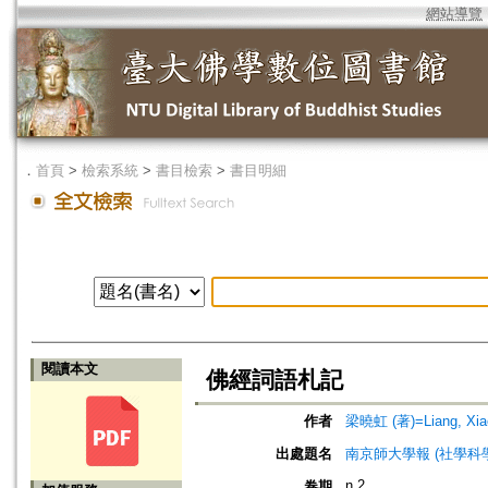
網站導覽
．
首頁
>
檢索系統
>
書目檢索
>
書目明細
閱讀本文
佛經詞語札記
作者
梁曉虹 (著)=Liang, Xiao
出處題名
南京師大學報 (社學科學報)=Jou
n.2
卷期