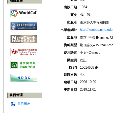
加值服務
1984
出版日期
42 - 46
頁次
出版者
南京師大學報編輯部
http://xuebao.njnu.edu
出版者網址
出版地
南京, 中國 [Nanjing, Ch
資料類型
期刊論文=Journal Artic
使用語言
中文=Chinese
關鍵詞
総記
ISSN
10014608 (P)
456
點閱次數
2006.10.20
建檔日期
2019.11.01
更新日期
書目管理
書目匯出