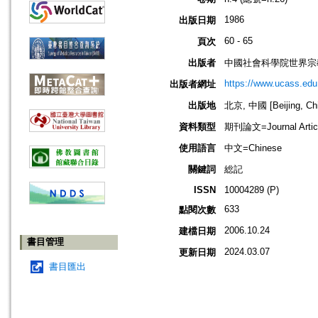
1986
出版日期
60 - 65
頁次
出版者
中國社會科學院世界宗
https://www.ucass.edu
出版者網址
出版地
北京, 中國 [Beijing, Ch
資料類型
期刊論文=Journal Artic
使用語言
中文=Chinese
關鍵詞
総記
ISSN
10004289 (P)
633
點閱次數
2006.10.24
建檔日期
書目管理
2024.03.07
更新日期
書目匯出