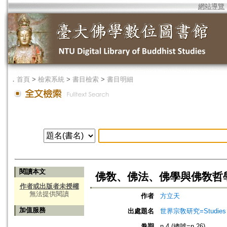
網站導覽
．
首頁
>
檢索系統
>
書目檢索
>
書目明細
閱讀本文
佛敎、佛法、佛學與佛敎哲
作者或出版者未授權
無法提供閱讀
作者
方立天
加值服務
出處題名
世界宗敎研究=Studies in W
卷期
n.4 (總號=n.26)