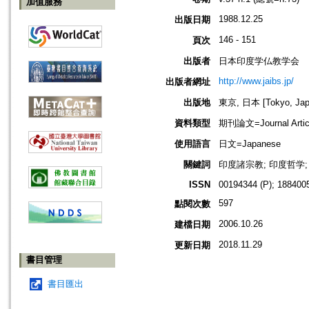
加值服務
1988.12.25
出版日期
146 - 151
頁次
出版者
日本印度学仏教学会
http://www.jaibs.jp/
出版者網址
出版地
東京, 日本 [Tokyo, Jap
資料類型
期刊論文=Journal Artic
使用語言
日文=Japanese
關鍵詞
印度諸宗教; 印度哲学;
ISSN
00194344 (P); 1884005
597
點閱次數
2006.10.26
建檔日期
2018.11.29
更新日期
書目管理
書目匯出