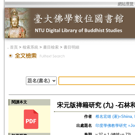
網站導覽
．
首頁
>
檢索系統
>
書目檢索
>
書目明細
閱讀本文
宋元版禅籍研究 (九) -石
作者
椎名宏雄 (著)=Shiina, K
出處題名
印度學佛教學研究 =Journal 
卷期
v.37 n.1 (總號=n.73)