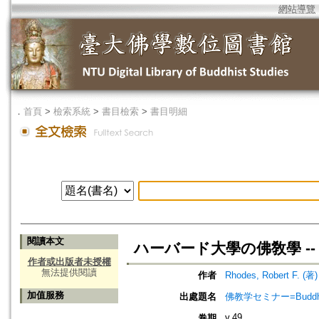
網站導覽
．
首頁
>
檢索系統
>
書目檢索
>
書目明細
閱讀本文
ハーバード大學の佛敎學 --
作者或出版者未授權
無法提供閱讀
作者
Rhodes, Robert F. (著)
加值服務
出處題名
佛教学セミナー=Buddh
v.49
卷期