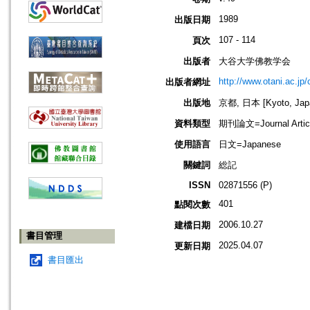
1989
出版日期
107 - 114
頁次
出版者
大谷大学佛教学会
http://www.otani.ac.j
出版者網址
出版地
京都, 日本 [Kyoto, Jap
資料類型
期刊論文=Journal Artic
使用語言
日文=Japanese
關鍵詞
総記
ISSN
02871556 (P)
401
點閱次數
2006.10.27
建檔日期
書目管理
2025.04.07
更新日期
書目匯出