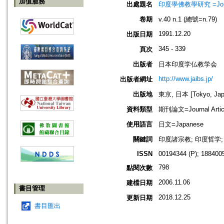
加值服務
出處題名
印度學佛教學研究 =Journal 
卷期
v.40 n.1 (總號=n.79)
1991.12.20
出版日期
345 - 339
頁次
出版者
日本印度学仏教学会
http://www.jaibs.jp/
出版者網址
出版地
東京, 日本 [Tokyo, Jap
資料類型
期刊論文=Journal Artic
使用語言
日文=Japanese
關鍵詞
印度諸宗教; 印度哲学;
ISSN
00194344 (P); 1884005
798
點閱次數
2006.11.06
建檔日期
書目管理
2018.12.25
更新日期
書目匯出