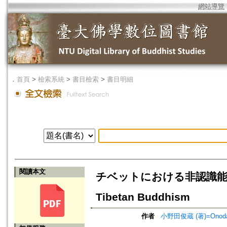
網站導覽
．
首頁
>
檢索系統
>
書目檢索
>
書目明細
閱讀本文
チベットにおける非認識能証の分類=Th
Tibetan Buddhism
作者
小野田俊蔵 (著)=Onoda, 