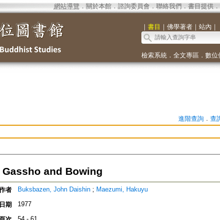
網站導覽
．
關於本館
．
諮詢委員會
．
聯絡我們
．
書目提供
．
｜
書目
｜
佛學著者
｜
站內
｜
檢索系統
．
全文專區
．
數位
進階查詢
．
查
n Gassho and Bowing
Buksbazen, John Daishin
;
Maezumi, Hakuyu
作者
1977
日期
54 - 61
頁次