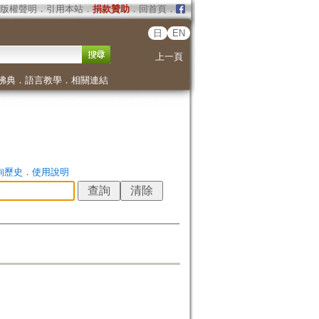
版權聲明
．
引用本站
．
捐款贊助
．
回首頁
．
日
EN
上一頁
佛典
．
語言教學
．
相關連結
詢歷史
．
使用說明