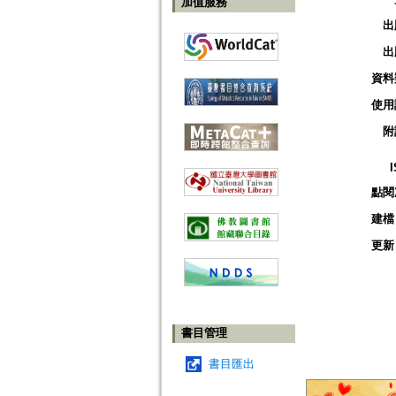
加值服務
出
出
資料
使用
附
點閱
建檔
更新
書目管理
書目匯出