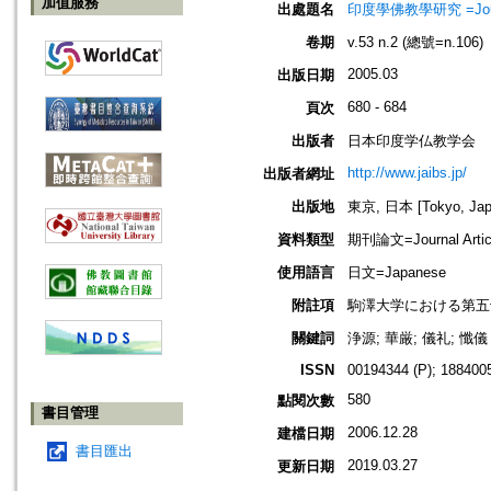
加值服務
出處題名
印度學佛教學研究 =Journal 
卷期
v.53 n.2 (總號=n.106)
2005.03
出版日期
680 - 684
頁次
出版者
日本印度学仏教学会
http://www.jaibs.jp/
出版者網址
出版地
東京, 日本 [Tokyo, Jap
資料類型
期刊論文=Journal Artic
使用語言
日文=Japanese
附註項
駒澤大学における第五
關鍵詞
浄源; 華厳; 儀礼; 懺儀
ISSN
00194344 (P); 1884005
580
點閱次數
書目管理
2006.12.28
建檔日期
書目匯出
2019.03.27
更新日期