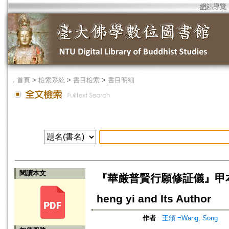
網站導覽
．
首頁
>
檢索系統
>
書目檢索
>
書目明細
閱讀本文
『華厳普賢行願修証儀』甲本の著者
heng yi and Its Author
作者
王頌 =Wang, Song