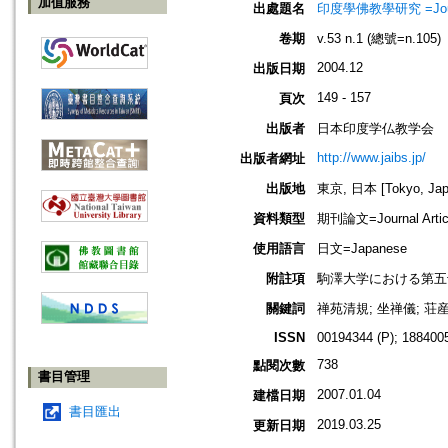
加值服務
出處題名
印度學佛教學研究 =Journal 
卷期
v.53 n.1 (總號=n.105)
2004.12
出版日期
149 - 157
頁次
出版者
日本印度学仏教学会
http://www.jaibs.jp/
出版者網址
出版地
東京, 日本 [Tokyo, Jap
資料類型
期刊論文=Journal Artic
使用語言
日文=Japanese
附註項
駒澤大学における第五
關鍵詞
禅苑清規; 坐禅儀; 荘産
ISSN
00194344 (P); 1884005
738
點閱次數
書目管理
2007.01.04
建檔日期
書目匯出
2019.03.25
更新日期