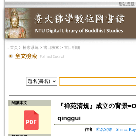
網站導覽
．
首頁
>
檢索系統
>
書目檢索
>
書目明細
閱讀本文
『禅苑清規』成立の背景=On the B
qinggui
作者
椎名宏雄 =Shiina, Koy