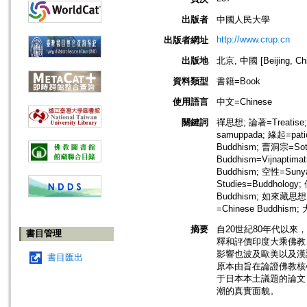
出版者
中國人民大學
http://www.crup.cn
出版者網址
出版地
北京, 中國 [Beijing, Ch
資料類型
書籍=Book
使用語言
中文=Chinese
關鍵詞
禪思想; 論著=Treatise; 
samuppada; 緣起=pat
Buddhism; 曹洞宗=Soto
Buddhism=Vijnapti
Buddhism; 空性=Suny
Studies=Buddhology
Buddhism; 如來藏思想; 
=Chinese Buddhism;
摘要
自20世紀80年代以
書目管理
釋和評價印度大乘佛教
影響也波及歐美以及漢
書目匯出
原本由旨在論證佛教核
于日本本土議題的論文
潮的真實面貌。