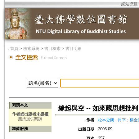
網站導覽
．
首頁
>
檢索系統
>
書目檢索
>
書目明細
閱讀本文
緣起與空 -- 如來藏思想批判
作者或出版者未授權
無法提供閱讀
作者
松本史朗
;
肖平
;
楊金
加值服務
2006.09
出版日期
257
頁次