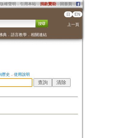
版權聲明
．
引用本站
．
捐款贊助
．
回首頁
．
日
EN
上一頁
佛典
．
語言教學
．
相關連結
詢歷史
．
使用說明