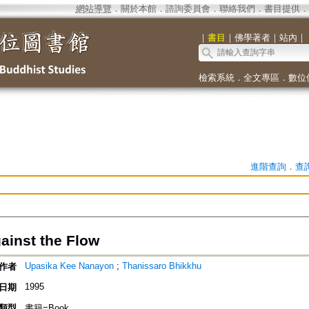
網站導覽
．
關於本館
．
諮詢委員會
．
聯絡我們
．
書目提供
．
｜
書目
｜
佛學著者
｜
站內
｜
檢索系統
．
全文專區
．
數位
進階查詢
．
查
ainst the Flow
Upasika Kee Nanayon
;
Thanissaro Bhikkhu
作者
1995
日期
類型
書籍=Book