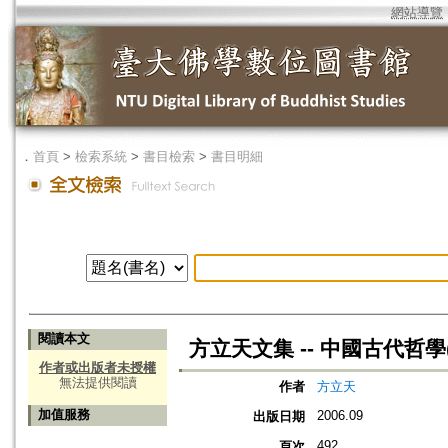
網站導覽
．
首頁
>
檢索系統
>
書目檢索
>
書目明細
閱讀本文
方立天文集 -- 中國古代哲學
作者或出版者未授權
無法提供閱讀
作者
方立天
加值服務
2006.09
出版日期
492
頁次