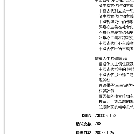
中國哲學與唯物辯證思
論中國古代唯物主義
中國古代對立統一思
論中國古代唯物主義
中國哲學史中的佛學
評唯心主義在社會史
評唯心主義在認識史
評唯心主義在認識史
中國古代唯心主義者
中國古代唯物主義者
儒家人生哲學簡 論
儒道佛人生價值觀及
中國古代哲學的“性情
中國古代形神論二題
理與欲
再論墨子“三表”說的
桓譚評傳
賈思勰的樸素唯物主
柳宗元、劉禹錫的無
弘揚陳亮的精粹思想
ISBN
7300075150
768
點閱次數
2007.01.25
建檔日期