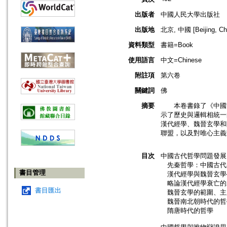
出版者
中國人民大學出版社
出版地
北京, 中國 [Beijing, Ch
資料類型
書籍=Book
使用語言
中文=Chinese
附註項
第六卷
關鍵詞
佛
摘要
本卷書錄了《中國古
示了歷史與邏輯相統一
漢代經學、魏晉玄學和
聯盟，以及對唯心主義
目次
中國古代哲學問題發展
先秦哲學：中國古代
書目管理
漢代經學與魏晉玄學
略論漢代經學衰亡的
書目匯出
魏晉玄學的範圍、主
魏晉南北朝時代的哲
隋唐時代的哲學