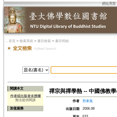
網站導覽
．
首頁
>
檢索系統
>
書目檢索
>
書目明細
閱讀本文
禪宗與禪學熱 -- 中國佛教
作者或出版者未授權
無法提供閱讀
作者
邢東風
加值服務
2006.08
出版日期
633
頁次