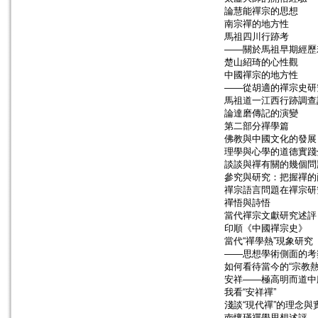
論慧能禪宗的思想
南宗禪的地方性
馬祖四川行跡考
——關於馬祖早期經歷
楚山紹琦的心性觀
中國禪宗的地方性
——從胡適的禪宗史研
馬祖道一江西行跡調查
論達磨傳記的演變
第二部分禪學篇
佛教與中國文化的發展
理學與心學的道德實踐
談談與禪有關的幾個問
參究與研究：把握禪的
禪宗語言問題在禪宗研
禪悟與詩悟
當代禪宗文獻研究述評
印順《中國禪宗史》
當代“禪學熱”現象研究
——思想學術側面的考
如何看待當今的“宗教熱
安祥——極高明而道中
我看“安祥禪”
淺談“現代禪”的理念與
南懷瑾禪學思想述評