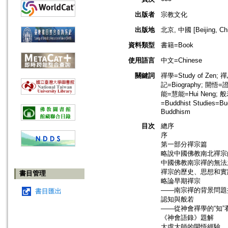
出版者
宗教文化
出版地
北京, 中國 [Beijing, Ch
資料類型
書籍=Book
使用語言
中文=Chinese
關鍵詞
禪學=Study of Zen; 
記=Biography; 開悟=
能=慧能=Hui Neng; 般
=Buddhist Studie
Buddhism
目次
總序
序
第一部分禪宗篇
略說中國佛教南北禪宗
中國佛教南宗禪的無法
禪宗的歷史、思想和實
書目管理
略論早期禪宗
——南宗禪的背景問題
書目匯出
認知與般若
——從神會禪學的“知”
《神會語錄》題解
太虛大師的開悟經驗