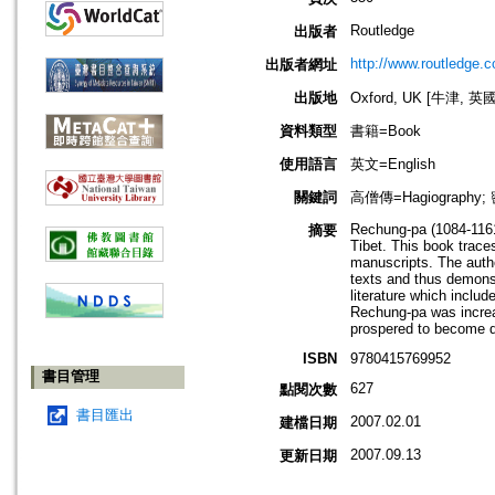
Routledge
出版者
http://www.routledge.
出版者網址
出版地
Oxford, UK [牛津, 英國
資料類型
書籍=Book
使用語言
英文=English
關鍵詞
高僧傳=Hagiography; 
Rechung-pa (1084-1161)
摘要
Tibet. This book traces
manuscripts. The autho
texts and thus demonst
literature which includ
Rechung-pa was increasi
prospered to become d
ISBN
9780415769952
書目管理
627
點閱次數
書目匯出
2007.02.01
建檔日期
2007.09.13
更新日期