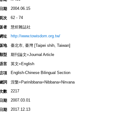
2004.06.15
日期
62 - 74
頁次
版者
慧炬雜誌社
http://www.towisdom.org.tw/
網址
版地
臺北市, 臺灣 [Taipei shih, Taiwan]
類型
期刊論文=Journal Article
語言
英文=English
English-Chinese Bilingual Section
註項
鍵詞
涅槃=Parinibbana=Nibbana=Nirvana
2217
次數
2007.03.01
日期
2017.12.13
日期