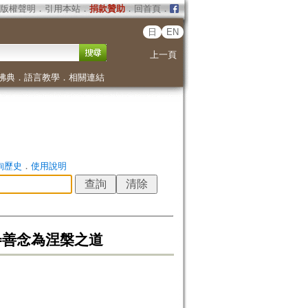
版權聲明
．
引用本站
．
捐款贊助
．
回首頁
．
日
EN
上一頁
佛典
．
語言教學
．
相關連結
詢歷史
．
使用說明
ntions=善念為涅槃之道