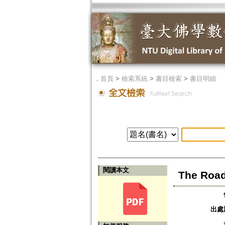
．
首頁
>
檢索系統
>
書目檢索
>
書目明細
閱讀本文
The Road
出處