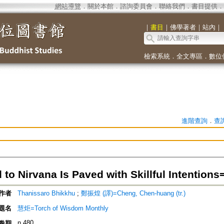
網站導覽
．
關於本館
．
諮詢委員會
．
聯絡我們
．
書目提供
．
｜
書目
｜
佛學著者
｜
站內
｜
檢索系統
．
全文專區
．
數位
進階查詢
．
查
 to Nirvana Is Paved with Skillful Inte
作者
Thanissaro Bhikkhu
;
鄭振煌 (譯)=Cheng, Chen-huang (tr.)
題名
慧炬=Torch of Wisdom Monthly
n.480
卷期