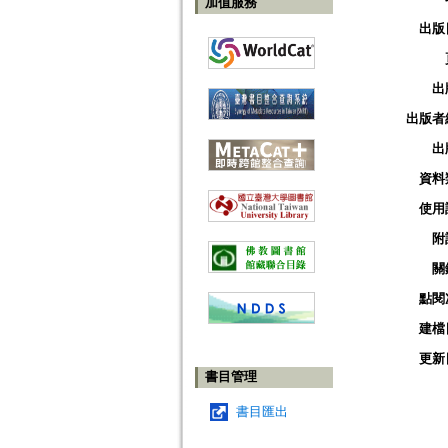
加值服務
出版
出
出版者
出
資料
使用
附
關
點閱
建檔
更新
書目管理
書目匯出