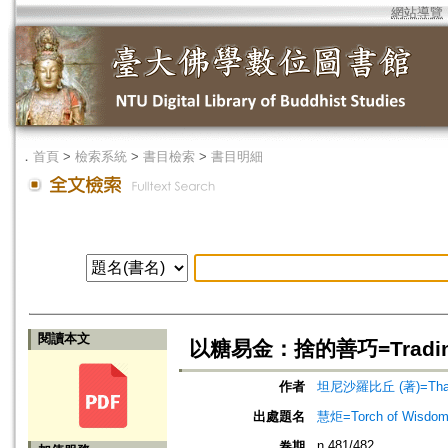
網站導覽
．
首頁
>
檢索系統
>
書目檢索
>
書目明細
閱讀本文
以糖易金：捨的善巧=Trading Can
作者
坦尼沙羅比丘 (著)=Thanis
出處題名
慧炬=Torch of Wisdom
n.481/482
卷期