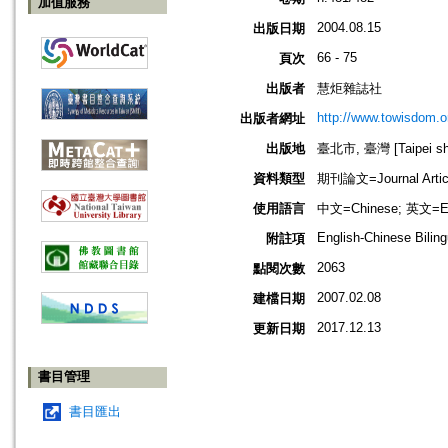
加值服務
2004.08.15
出版日期
66 - 75
頁次
出版者
慧炬雜誌社
http://www.towisdom.o
出版者網址
出版地
臺北市, 臺灣 [Taipei shi
資料類型
期刊論文=Journal Artic
使用語言
中文=Chinese; 英文=En
English-Chinese Biling
附註項
2063
點閱次數
2007.02.08
建檔日期
2017.12.13
更新日期
書目管理
書目匯出