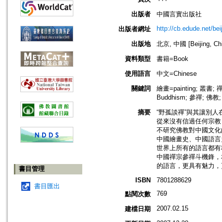
出版者
中國言實出版社
http://cb.edude.net/bei
出版者網址
出版地
北京, 中國 [Beijing, Ch
資料類型
書籍=Book
使用語言
中文=Chinese
關鍵詞
繪畫=painting; 叢書; 禪
Buddhism; 參禪; 佛教;
摘要
“野孤談禪”與其讓別
從來沒有信過任何宗教
不研究佛教對中國文化
中國繪畫史、中國語言
世界上所有的語言都有
中國禪宗參禪斗機鋒，
的語言，更具有魅力，
書目管理
ISBN
7801288629
書目匯出
769
點閱次數
2007.02.15
建檔日期