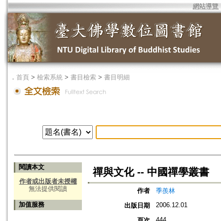
網站導覽
．
首頁
>
檢索系統
>
書目檢索
>
書目明細
閱讀本文
禪與文化 -- 中國禪學叢書
作者或出版者未授權
無法提供閱讀
作者
季羨林
加值服務
2006.12.01
出版日期
444
頁次