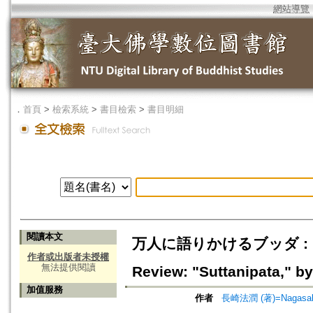
網站導覽
．
首頁
>
檢索系統
>
書目檢索
>
書目明細
閱讀本文
万人に語りかけるブッダ :
作者或出版者未授權
無法提供閱讀
Review: "Suttanipata," 
加值服務
作者
長崎法潤 (著)=Nagasaki,