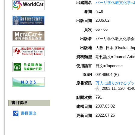
出處題名
パーリ学仏教文化学=Journ
n.18
卷期
2005.02
出版日期
66 - 66
頁次
出版者
パーリ学仏教文化学会=SOCI
出版地
大阪, 日本 [Osaka, Ja
資料類型
期刊論文=Journal Artic
使用語言
日文=Japanese
ISSN
09148604 (P)
原書資訊
万人に語りかけるブッ
会, 2003.11. 320. 414
791
點閱次數
書目管理
2007.03.02
建檔日期
書目匯出
2022.07.26
更新日期