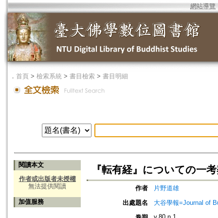
網站導覽
．
首頁
>
檢索系統
>
書目檢索
>
書目明細
閱讀本文
『転有経』についての一考
作者或出版者未授權
無法提供閱讀
作者
片野道雄
加值服務
出處題名
大谷學報=Journal of B
v.80 n.1
卷期