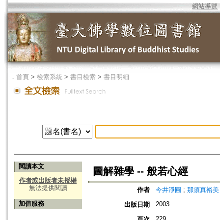
網站導覽
．
首頁
>
檢索系統
>
書目檢索
>
書目明細
閱讀本文
圖解雜學 -- 般若心經
作者或出版者未授權
無法提供閱讀
作者
今井淨圓
;
那須真裕美
加值服務
2003
出版日期
229
頁次