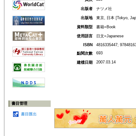
出版者
ナツメ社
出版地
東京, 日本 [Tokyo, Jap
資料類型
書籍=Book
使用語言
日文=Japanese
ISBN
4816335447; 9784816
693
點閱次數
2007.03.14
建檔日期
書目管理
書目匯出