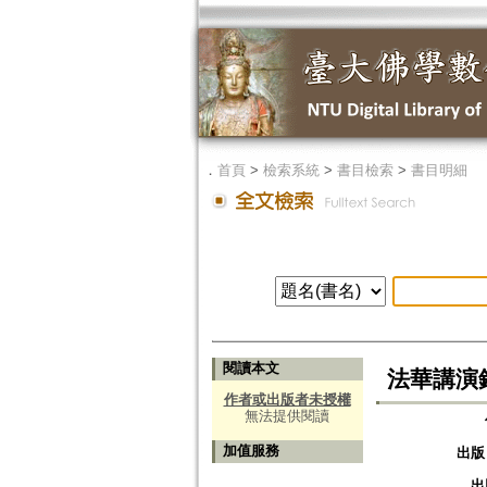
．
首頁
>
檢索系統
>
書目檢索
>
書目明細
閱讀本文
法華講演
作者或出版者未授權
無法提供閱讀
加值服務
出版
出