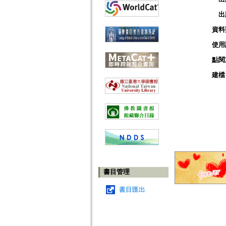
出
資料
使用
點閱
建檔
書目管理
書目匯出