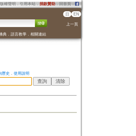
版權聲明
．
引用本站
．
捐款贊助
．
回首頁
．
日
EN
上一頁
佛典
．
語言教學
．
相關連結
詢歷史
．
使用說明