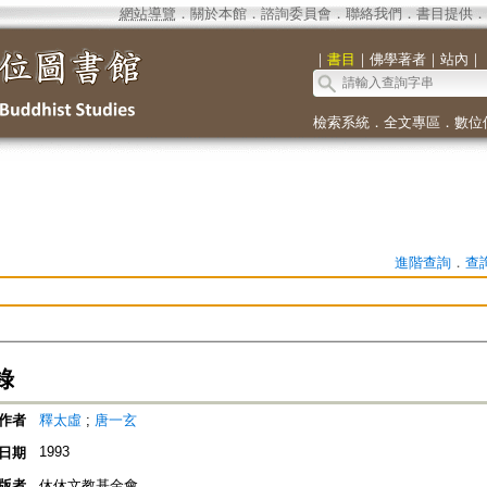
網站導覽
．
關於本館
．
諮詢委員會
．
聯絡我們
．
書目提供
．
｜
書目
｜
佛學著者
｜
站內
｜
檢索系統
．
全文專區
．
數位
進階查詢
．
查
錄
作者
釋太虛
;
唐一玄
1993
日期
版者
休休文教基金會