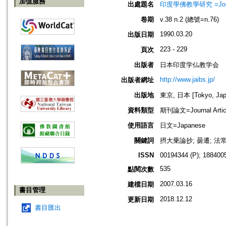
加值服務
出處題名
印度學佛教學研究 =Journal 
卷期
v.38 n.2 (總號=n.76)
1990.03.20
出版日期
223 - 229
頁次
出版者
日本印度学仏教学会
http://www.jaibs.jp/
出版者網址
出版地
東京, 日本 [Tokyo, Jap
資料類型
期刊論文=Journal Artic
使用語言
日文=Japanese
關鍵詞
摂大乗論抄; 曇遷; 法
ISSN
00194344 (P); 1884005
535
點閱次數
2007.03.16
建檔日期
書目管理
2018.12.12
更新日期
書目匯出