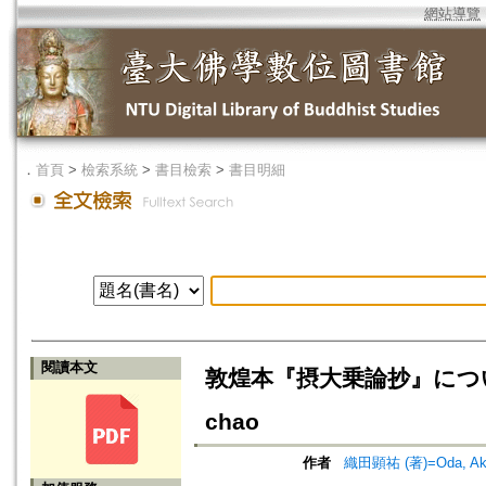
網站導覽
．
首頁
>
檢索系統
>
書目檢索
>
書目明細
閱讀本文
敦煌本『摂大乗論抄』について=On t
chao
作者
織田顕祐 (著)=Oda, Akihi