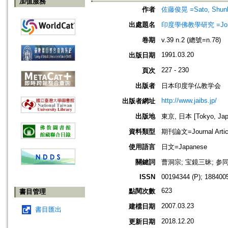
加值服務
作者
佐藤俊晃 =Sato, Shun
出處題名
印度學佛教學研究 =Journal 
卷期
v.39 n.2 (總號=n.78)
1991.03.20
出版日期
227 - 230
頁次
出版者
日本印度学仏教学会
http://www.jaibs.jp/
出版者網址
出版地
東京, 日本 [Tokyo, Jap
資料類型
期刊論文=Journal Artic
使用語言
日文=Japanese
關鍵詞
曹洞宗; 宝鏡三昧; 参同
ISSN
00194344 (P); 1884005
623
點閱次數
書目管理
2007.03.23
建檔日期
書目匯出
2018.12.20
更新日期