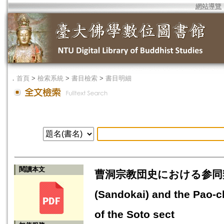
網站導覽
．
首頁
>
檢索系統
>
書目檢索
>
書目明細
閱讀本文
曹洞宗教団史における参同契・宝鏡三昧=
(Sandokai) and the Pao-c
of the Soto sect