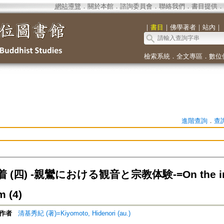
網站導覽
．
關於本館
．
諮詢委員會
．
聯絡我們
．
書目提供
．
｜
書目
｜
佛學著者
｜
站內
｜
檢索系統
．
全文專區
．
數位
進階查詢
．
查
(四) -親鸞における観音と宗教体験-=On the indige
 (4)
作者
清基秀紀 (著)=Kiyomoto, Hidenori (au.)