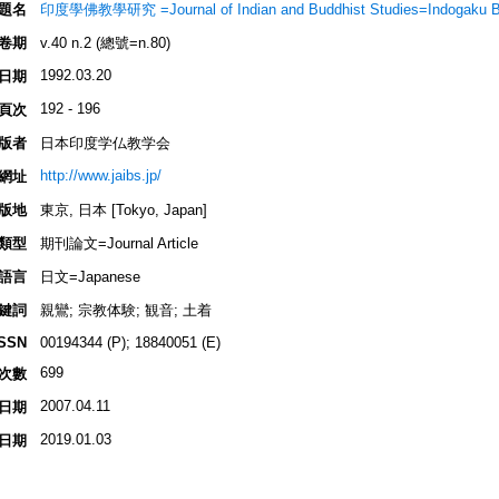
題名
印度學佛教學研究 =Journal of Indian and Buddhist Studies=Indogaku 
卷期
v.40 n.2 (總號=n.80)
1992.03.20
日期
192 - 196
頁次
版者
日本印度学仏教学会
http://www.jaibs.jp/
網址
版地
東京, 日本 [Tokyo, Japan]
類型
期刊論文=Journal Article
語言
日文=Japanese
鍵詞
親鸞; 宗教体験; 観音; 土着
ISSN
00194344 (P); 18840051 (E)
699
次數
2007.04.11
日期
2019.01.03
日期