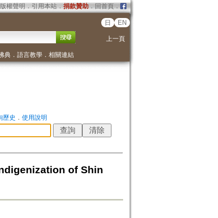
版權聲明
．
引用本站
．
捐款贊助
．
回首頁
．
日
EN
上一頁
佛典
．
語言教學
．
相關連結
詢歷史
．
使用說明
nization of Shin