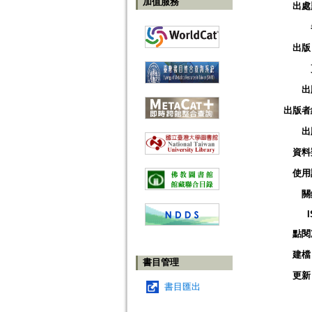
加值服務
出處
出版
出
出版者
出
資料
使用
關
點閱
建檔
書目管理
更新
書目匯出