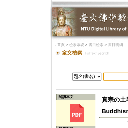
．
首頁
>
檢索系統
>
書目檢索
>
書目明細
閱讀本文
真宗の土着 
Buddhism