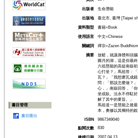
出版者
生命潛能
出版地
臺北市, 臺灣 [Taipei shi
資料類型
書籍=Book
使用語言
中文=Chinese
關鍵詞
禪宗=Zazen Buddhism
摘要
放鬆，就讓身體和頭腦
圓月的湖，這是你最終
六祖慧能的高徒南嶽初
心打坐？」馬祖答：「
瓦？」「我想磨瓦成鏡
問：「那該怎麼做？」
心，」南嶽回答，「你
坐或臥。法永不停駐於
解了其中的要旨。」
書目管理
馬祖道一是慧能之後最
本，奧修以其獨特的銳
書目匯出
ISBN
9867349040
830
點閱次數
2007.04.13
建檔日期