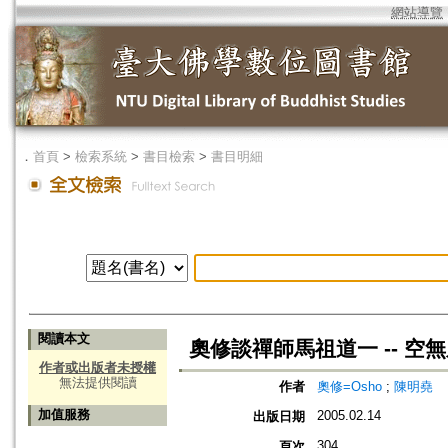
網站導覽
．
首頁
>
檢索系統
>
書目檢索
>
書目明細
閱讀本文
奧修談禪師馬祖道一 -- 空
作者或出版者未授權
無法提供閱讀
作者
奧修=Osho
;
陳明堯
加值服務
2005.02.14
出版日期
304
頁次