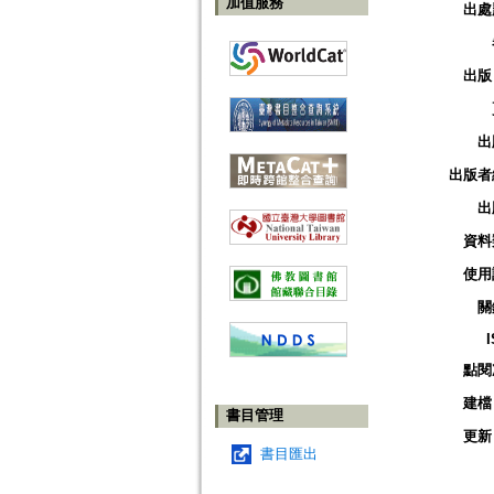
加值服務
出處
出版
出
出版者
出
資料
使用
關
點閱
建檔
書目管理
更新
書目匯出