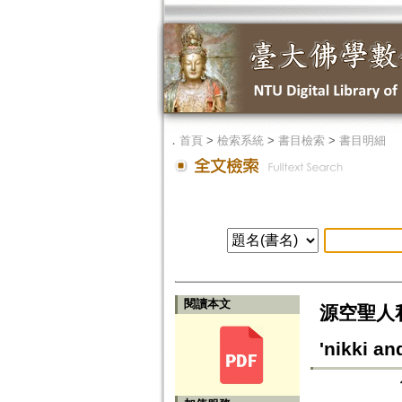
．
首頁
>
檢索系統
>
書目檢索
>
書目明細
閱讀本文
源空聖人私日
'nikki an