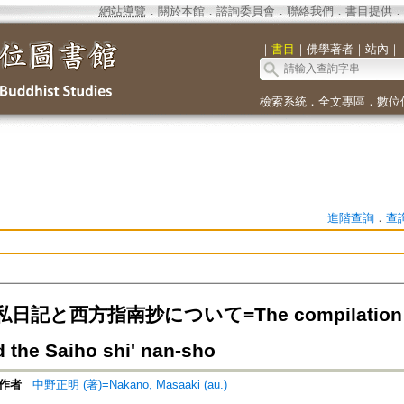
網站導覽
．
關於本館
．
諮詢委員會
．
聯絡我們
．
書目提供
．
｜
書目
｜
佛學著者
｜
站內
｜
檢索系統
．
全文專區
．
數位
進階查詢
．
查
記と西方指南抄について=The compilation of th
d the Saiho shi' nan-sho
作者
中野正明 (著)=Nakano, Masaaki (au.)