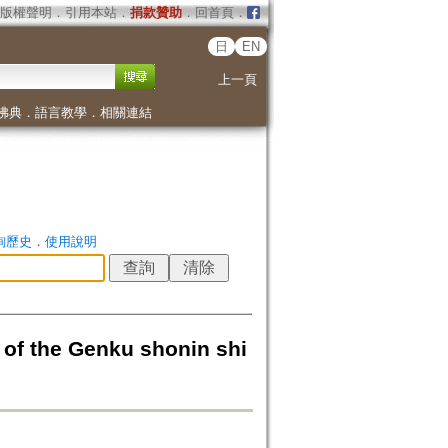
版權聲明
．
引用本站
．
捐款贊助
．
回首頁
．
日
EN
上一頁
佛典
．
語言教學
．
相關連結
詢歷史
．
使用說明
e Genku shonin shi