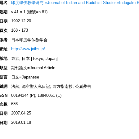
題名
印度學佛教學研究 =Journal of Indian and Buddhist Studies=Indogaku 
卷期
v.41 n.1 (總號=n.81)
1992.12.20
日期
168 - 173
頁次
版者
日本印度学仏教学会
http://www.jaibs.jp/
網址
版地
東京, 日本 [Tokyo, Japan]
類型
期刊論文=Journal Article
語言
日文=Japanese
鍵詞
法然; 源空聖人私日記; 西方指南抄; 公胤夢告
ISSN
00194344 (P); 18840051 (E)
636
次數
2007.04.25
日期
2019.01.18
日期