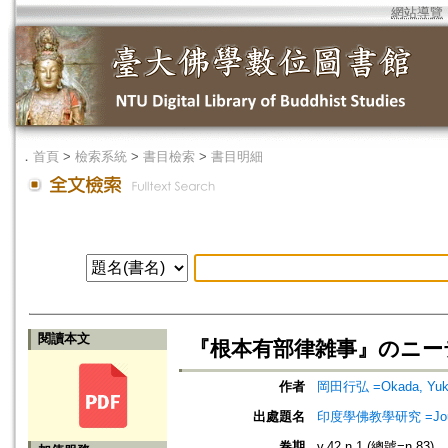
網站導覽
．
首頁
>
檢索系統
>
書目檢索
>
書目明細
閱讀本文
『根本有部律雑事』のニーティ 
作者
岡田行弘 =Okada, Yuki
出處題名
印度學佛教學研究 =Journal 
卷期
v.42 n.1 (總號=n.83)