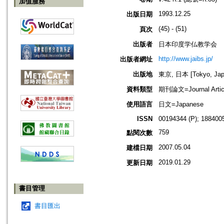
加值服務
1993.12.25
出版日期
(45) - (51)
頁次
出版者
日本印度学仏教学会
http://www.jaibs.jp/
出版者網址
出版地
東京, 日本 [Tokyo, Jap
資料類型
期刊論文=Journal Artic
使用語言
日文=Japanese
ISSN
00194344 (P); 1884005
759
點閱次數
2007.05.04
建檔日期
2019.01.29
更新日期
書目管理
書目匯出