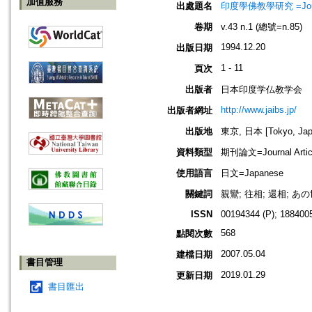
加值服務
出處題名
印度學佛教學研究 =Journal 
卷期
v.43 n.1 (總號=n.85)
1994.12.20
出版日期
1 - 11
頁次
出版者
日本印度学仏教学会
http://www.jaibs.jp/
出版者網址
出版地
東京, 日本 [Tokyo, Jap
資料類型
期刊論文=Journal Artic
使用語言
日文=Japanese
關鍵詞
親鸞; 往相; 還相; あ
ISSN
00194344 (P); 1884005
568
點閱次數
2007.05.04
建檔日期
書目管理
2019.01.29
更新日期
書目匯出