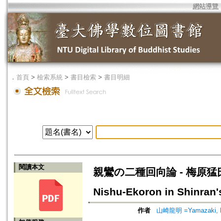
網站導覽
．
首頁
>
檢索系統
>
書目檢索
>
書目明細
閱讀本文
親鸞の二種回向論 - 梅原猛
Nishu-Ekoron in Shinran'
作者
山崎龍明 =Yamazaki, 