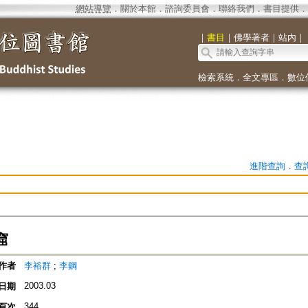
網站導覽
．
關於本館
．
諮詢委員會
．
聯絡我們
．
書目提供
．
｜
書目
｜
佛學著者
｜
站內
｜
檢索系統
．
全文專區
．
數位
進階查詢
．
查
窟
作者
李裕群
;
李鋼
2003.03
日期
344
頁次