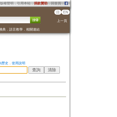
版權聲明
．
引用本站
．
捐款贊助
．
回首頁
．
日
EN
上一頁
佛典
．
語言教學
．
相關連結
詢歷史
．
使用說明