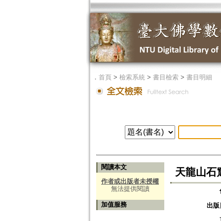
．
首頁
>
檢索系統
>
書目檢索
>
書目明細
閱讀本文
天龍山石
作者或出版者未授權
無法提供閱讀
加值服務
出版