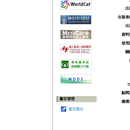
出
出版者
出
資料
使用
關
I
點閱
書目管理
建檔
書目匯出