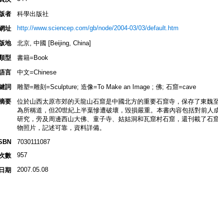
版者
科學出版社
http://www.sciencep.com/gb/node/2004-03/03/default.htm
網址
版地
北京, 中國 [Beijing, China]
類型
書籍=Book
語言
中文=Chinese
鍵詞
雕塑=雕刻=Sculpture; 造像=To Make an Image ; 佛; 石窟=cave
摘要
位於山西太原市郊的天龍山石窟是中國北方的重要石窟寺，保存了東魏
為所稱道，但20世紀上半葉慘遭破壞，毀損嚴重。本書內容包括對前人
研究，旁及周邊西山大佛、童子寺、姑姑洞和瓦窟村石窟，還刊載了石
物照片，記述可靠，資料詳備。
SBN
7030111087
957
次數
2007.05.08
日期