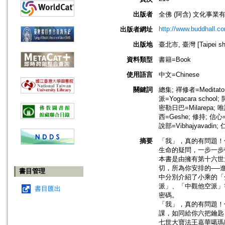
出版者
全佛 (阿含) 文化事業有限公司=B
http://www.buddhall.c
出版者網址
出版地
臺北市, 臺灣 [Taipei shi
資料類型
書籍=Book
使用語言
中文=Chinese
關鍵詞
總集; 禪修者=Meditato
派=Yogacara school;
密勒日巴=Milarepa; 唯識=M
西=Geshe; 修持; 信心=B
說部=Vibhajyavadin;
摘要
「我」，真的有問題！
生命的疑問，一步一步
本書是由擁有第十六世
切，所為你安排的──
書目管理
中分別介紹了小乘的「
派」、「中觀他空派」
書目匯出
密碼。
「我」，真的有問題！
課，如同給你六把鑰匙
七世大寶法王嘉華噶瑪