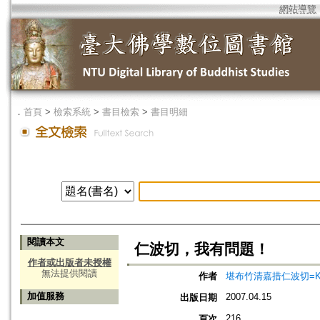
網站導覽
．
首頁
>
檢索系統
>
書目檢索
>
書目明細
閱讀本文
仁波切，我有問題！
作者或出版者未授權
無法提供閱讀
作者
堪布竹清嘉措仁波切=Khenpo
加值服務
2007.04.15
出版日期
216
頁次