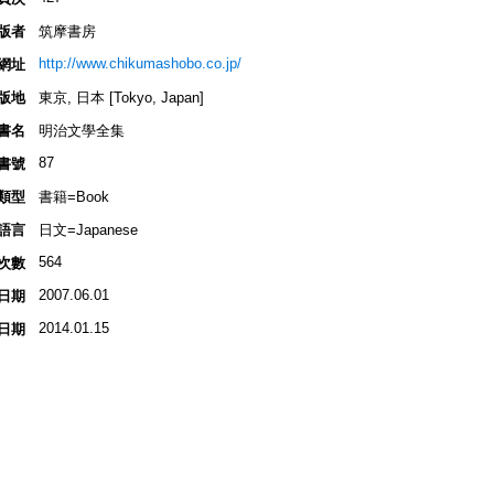
版者
筑摩書房
http://www.chikumashobo.co.jp/
網址
版地
東京, 日本 [Tokyo, Japan]
書名
明治文學全集
87
書號
類型
書籍=Book
語言
日文=Japanese
564
次數
2007.06.01
日期
2014.01.15
日期