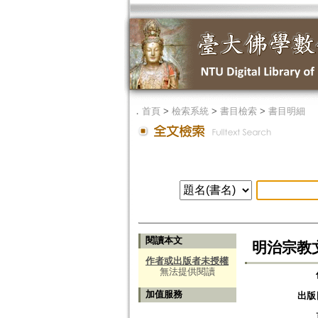
．
首頁
>
檢索系統
>
書目檢索
>
書目明細
閱讀本文
明治宗教文
作者或出版者未授權
無法提供閱讀
加值服務
出版