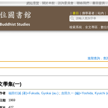
網站導覽
．
關於本館
．
諮詢委員會
．
聯絡我們
．
書目提供
．
｜
書目
｜
佛學著者
｜
站內
｜
檢索系統
．
全文專區
．
數位
進階查詢
．
查
學集(一)
作者
福田行誡 (著)=Fukuda, Gyokai (au.)
;
吉田久一 (編)=Yoshida, Kyuichi (e
1969
日期
427
頁次