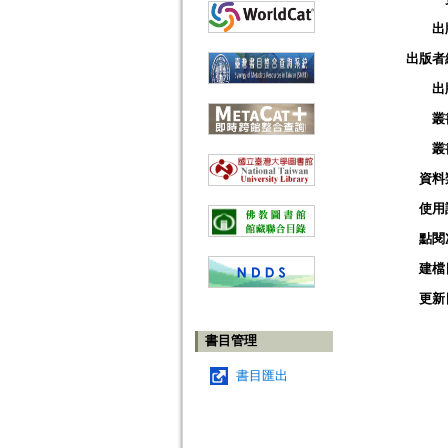
出
出版者
出
叢
叢
資料
使用
點閱
建檔
更新
書目管理
書目匯出