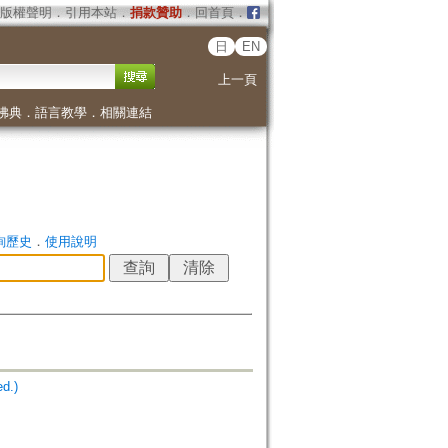
版權聲明
．
引用本站
．
捐款贊助
．
回首頁
．
日
EN
上一頁
佛典
．
語言教學
．
相關連結
詢歷史
．
使用說明
d.)